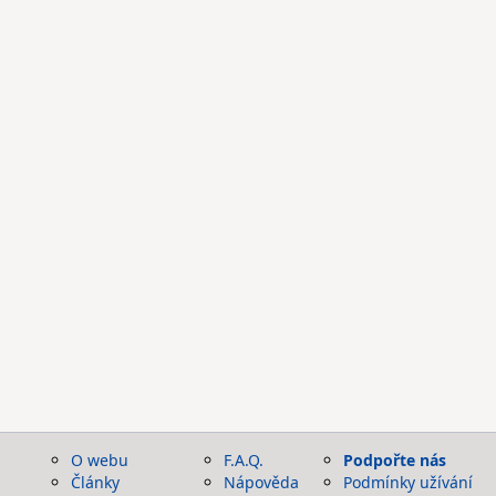
O webu
F.A.Q.
Podpořte nás
Články
Nápověda
Podmínky užívání