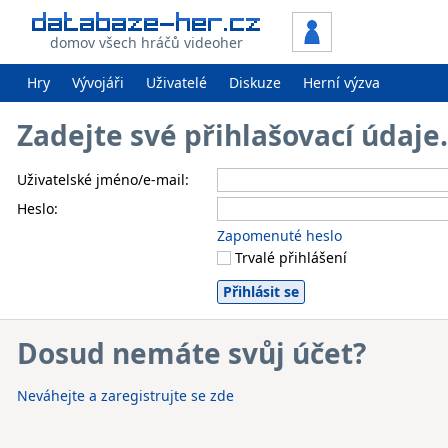
domov všech hráčů videoher
Hry
Vývojáři
Uživatelé
Diskuze
Herní výzva
Zadejte své přihlašovací údaj
Uživatelské jméno/e-mail:
Heslo:
Zapomenuté heslo
Trvalé přihlášení
Dosud nemáte svůj účet?
Neváhejte a zaregistrujte se zde