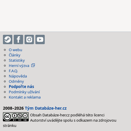
O webu
Články
Statistiky
Herní výzva
F.A.Q.
Nápověda
Odměny
Podpořte nás
Podmínky užívání
Kontakt a reklama
2008–2026
Tým Databáze-her.cz
Obsah Databáze-her.cz podléhá této licenci
Autorství uvádějte spolu s odkazem na zdrojovou
stránku