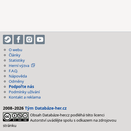
O webu
Články
Statistiky
Herní výzva
F.A.Q.
Nápověda
Odměny
Podpořte nás
Podmínky užívání
Kontakt a reklama
2008–2026
Tým Databáze-her.cz
Obsah Databáze-her.cz podléhá této licenci
Autorství uvádějte spolu s odkazem na zdrojovou
stránku