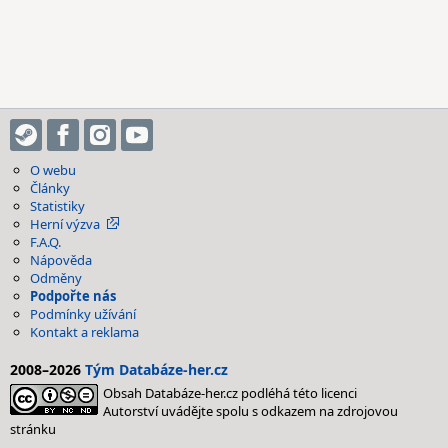
O webu
Články
Statistiky
Herní výzva
F.A.Q.
Nápověda
Odměny
Podpořte nás
Podmínky užívání
Kontakt a reklama
2008–2026
Tým Databáze-her.cz
Obsah Databáze-her.cz podléhá této licenci
Autorství uvádějte spolu s odkazem na zdrojovou
stránku