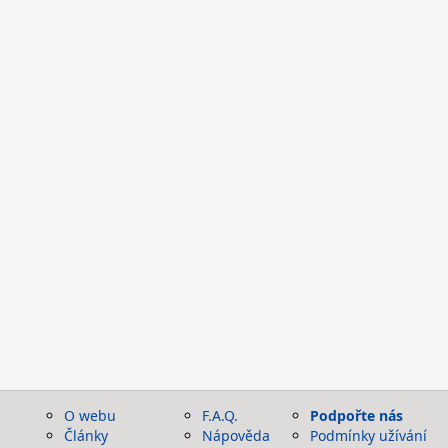
O webu
F.A.Q.
Podpořte nás
Články
Nápověda
Podmínky užívání