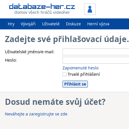
domov všech hráčů videoher
Hry
Vývojáři
Uživatelé
Diskuze
Herní výzva
Zadejte své přihlašovací údaj
Uživatelské jméno/e-mail:
Heslo:
Zapomenuté heslo
Trvalé přihlášení
Dosud nemáte svůj účet?
Neváhejte a zaregistrujte se zde