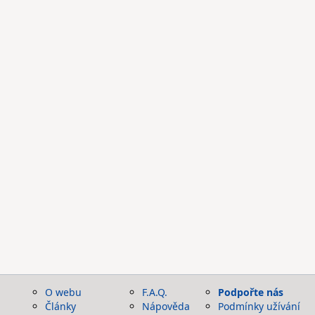
O webu
F.A.Q.
Podpořte nás
Články
Nápověda
Podmínky užívání