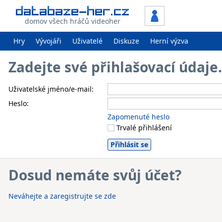
domov všech hráčů videoher
Hry
Vývojáři
Uživatelé
Diskuze
Herní výzva
Zadejte své přihlašovací údaj
Uživatelské jméno/e-mail:
Heslo:
Zapomenuté heslo
Trvalé přihlášení
Dosud nemáte svůj účet?
Neváhejte a zaregistrujte se zde