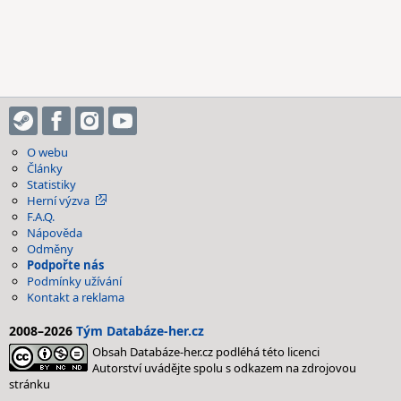
O webu
Články
Statistiky
Herní výzva
F.A.Q.
Nápověda
Odměny
Podpořte nás
Podmínky užívání
Kontakt a reklama
2008–2026
Tým Databáze-her.cz
Obsah Databáze-her.cz podléhá této licenci
Autorství uvádějte spolu s odkazem na zdrojovou
stránku