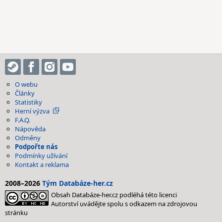
O webu
Články
Statistiky
Herní výzva
F.A.Q.
Nápověda
Odměny
Podpořte nás
Podmínky užívání
Kontakt a reklama
2008–2026
Tým Databáze-her.cz
Obsah Databáze-her.cz podléhá této licenci
Autorství uvádějte spolu s odkazem na zdrojovou
stránku