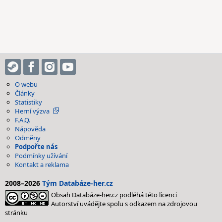
O webu
Články
Statistiky
Herní výzva
F.A.Q.
Nápověda
Odměny
Podpořte nás
Podmínky užívání
Kontakt a reklama
2008–2026
Tým Databáze-her.cz
Obsah Databáze-her.cz podléhá této licenci
Autorství uvádějte spolu s odkazem na zdrojovou
stránku