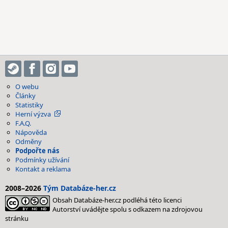
O webu
Články
Statistiky
Herní výzva
F.A.Q.
Nápověda
Odměny
Podpořte nás
Podmínky užívání
Kontakt a reklama
2008–2026
Tým Databáze-her.cz
Obsah Databáze-her.cz podléhá této licenci
Autorství uvádějte spolu s odkazem na zdrojovou
stránku