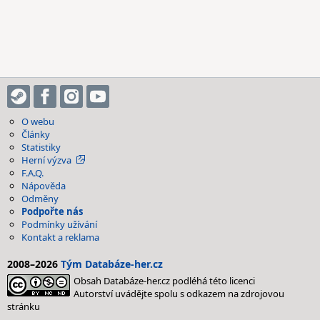
O webu
Články
Statistiky
Herní výzva
F.A.Q.
Nápověda
Odměny
Podpořte nás
Podmínky užívání
Kontakt a reklama
2008–2026
Tým Databáze-her.cz
Obsah Databáze-her.cz podléhá této licenci
Autorství uvádějte spolu s odkazem na zdrojovou
stránku