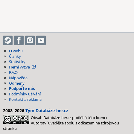
O webu
Články
Statistiky
Herní výzva
F.A.Q.
Nápověda
Odměny
Podpořte nás
Podmínky užívání
Kontakt a reklama
2008–2026
Tým Databáze-her.cz
Obsah Databáze-her.cz podléhá této licenci
Autorství uvádějte spolu s odkazem na zdrojovou
stránku