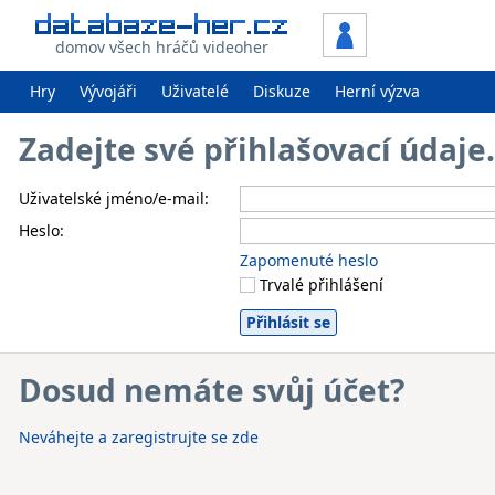
domov všech hráčů videoher
Hry
Vývojáři
Uživatelé
Diskuze
Herní výzva
Zadejte své přihlašovací údaj
Uživatelské jméno/e-mail:
Heslo:
Zapomenuté heslo
Trvalé přihlášení
Dosud nemáte svůj účet?
Neváhejte a zaregistrujte se zde