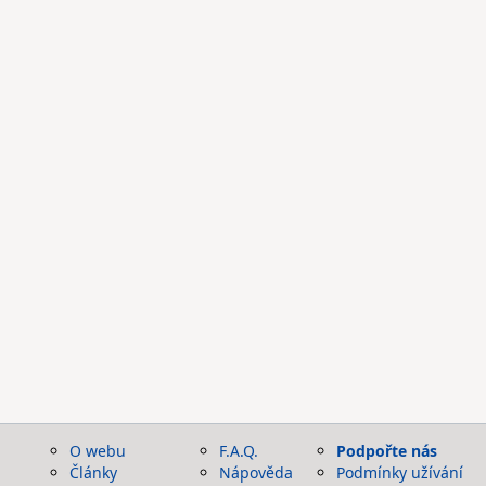
O webu
F.A.Q.
Podpořte nás
Články
Nápověda
Podmínky užívání