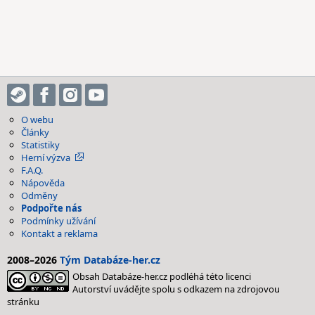
O webu
Články
Statistiky
Herní výzva
F.A.Q.
Nápověda
Odměny
Podpořte nás
Podmínky užívání
Kontakt a reklama
2008–2026
Tým Databáze-her.cz
Obsah Databáze-her.cz podléhá této licenci
Autorství uvádějte spolu s odkazem na zdrojovou
stránku