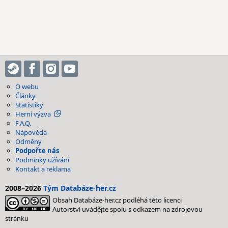
O webu
Články
Statistiky
Herní výzva
F.A.Q.
Nápověda
Odměny
Podpořte nás
Podmínky užívání
Kontakt a reklama
2008–2026
Tým Databáze-her.cz
Obsah Databáze-her.cz podléhá této licenci
Autorství uvádějte spolu s odkazem na zdrojovou
stránku