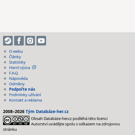
O webu
Články
Statistiky
Herní výzva
F.A.Q.
Nápověda
Odměny
Podpořte nás
Podmínky užívání
Kontakt a reklama
2008–2026
Tým Databáze-her.cz
Obsah Databáze-her.cz podléhá této licenci
Autorství uvádějte spolu s odkazem na zdrojovou
stránku