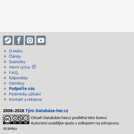
O webu
Články
Statistiky
Herní výzva
F.A.Q.
Nápověda
Odměny
Podpořte nás
Podmínky užívání
Kontakt a reklama
2008–2026
Tým Databáze-her.cz
Obsah Databáze-her.cz podléhá této licenci
Autorství uvádějte spolu s odkazem na zdrojovou
stránku