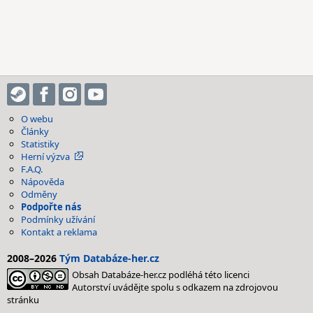
O webu
Články
Statistiky
Herní výzva
F.A.Q.
Nápověda
Odměny
Podpořte nás
Podmínky užívání
Kontakt a reklama
2008–2026
Tým Databáze-her.cz
Obsah Databáze-her.cz podléhá této licenci
Autorství uvádějte spolu s odkazem na zdrojovou
stránku