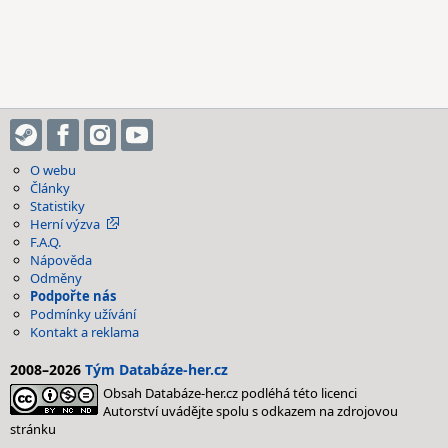
O webu
Články
Statistiky
Herní výzva
F.A.Q.
Nápověda
Odměny
Podpořte nás
Podmínky užívání
Kontakt a reklama
2008–2026
Tým Databáze-her.cz
Obsah Databáze-her.cz podléhá této licenci
Autorství uvádějte spolu s odkazem na zdrojovou
stránku