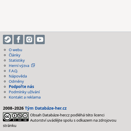
O webu
Články
Statistiky
Herní výzva
F.A.Q.
Nápověda
Odměny
Podpořte nás
Podmínky užívání
Kontakt a reklama
2008–2026
Tým Databáze-her.cz
Obsah Databáze-her.cz podléhá této licenci
Autorství uvádějte spolu s odkazem na zdrojovou
stránku