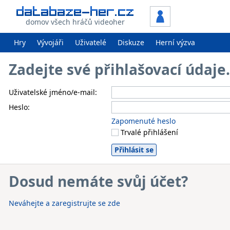
domov všech hráčů videoher
Hry
Vývojáři
Uživatelé
Diskuze
Herní výzva
Zadejte své přihlašovací údaj
Uživatelské jméno/e-mail:
Heslo:
Zapomenuté heslo
Trvalé přihlášení
Dosud nemáte svůj účet?
Neváhejte a zaregistrujte se zde