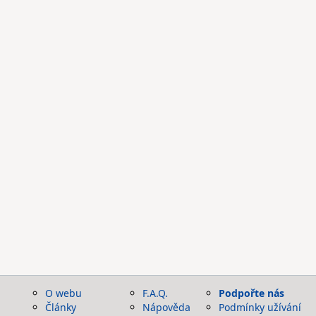
O webu
F.A.Q.
Podpořte nás
Články
Nápověda
Podmínky užívání