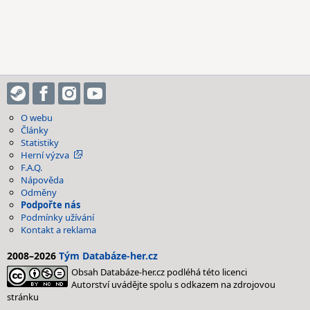
O webu
Články
Statistiky
Herní výzva
F.A.Q.
Nápověda
Odměny
Podpořte nás
Podmínky užívání
Kontakt a reklama
2008–2026
Tým Databáze-her.cz
Obsah Databáze-her.cz podléhá této licenci
Autorství uvádějte spolu s odkazem na zdrojovou
stránku