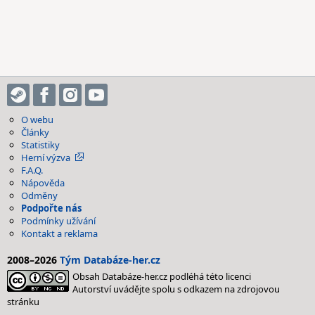
O webu
Články
Statistiky
Herní výzva
F.A.Q.
Nápověda
Odměny
Podpořte nás
Podmínky užívání
Kontakt a reklama
2008–2026
Tým Databáze-her.cz
Obsah Databáze-her.cz podléhá této licenci
Autorství uvádějte spolu s odkazem na zdrojovou
stránku