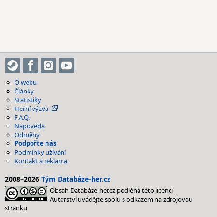
O webu
Články
Statistiky
Herní výzva
F.A.Q.
Nápověda
Odměny
Podpořte nás
Podmínky užívání
Kontakt a reklama
2008–2026
Tým Databáze-her.cz
Obsah Databáze-her.cz podléhá této licenci
Autorství uvádějte spolu s odkazem na zdrojovou
stránku