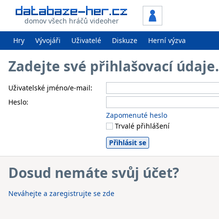
domov všech hráčů videoher
Hry
Vývojáři
Uživatelé
Diskuze
Herní výzva
Zadejte své přihlašovací údaj
Uživatelské jméno/e-mail:
Heslo:
Zapomenuté heslo
Trvalé přihlášení
Dosud nemáte svůj účet?
Neváhejte a zaregistrujte se zde