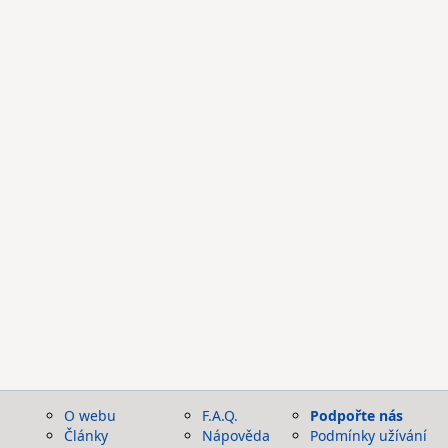
O webu
F.A.Q.
Podpořte nás
Články
Nápověda
Podmínky užívání