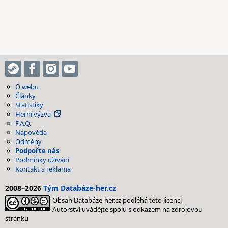
O webu
Články
Statistiky
Herní výzva
F.A.Q.
Nápověda
Odměny
Podpořte nás
Podmínky užívání
Kontakt a reklama
2008–2026
Tým Databáze-her.cz
Obsah Databáze-her.cz podléhá této licenci
Autorství uvádějte spolu s odkazem na zdrojovou
stránku