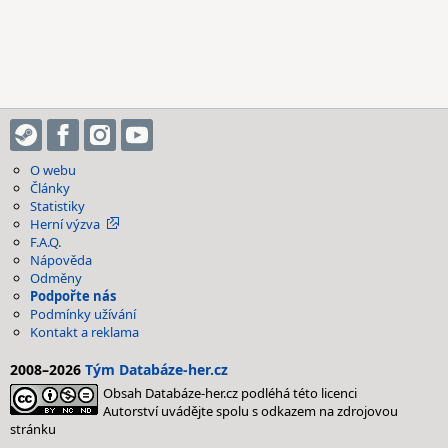
O webu
Články
Statistiky
Herní výzva
F.A.Q.
Nápověda
Odměny
Podpořte nás
Podmínky užívání
Kontakt a reklama
2008–2026
Tým Databáze-her.cz
Obsah Databáze-her.cz podléhá této licenci
Autorství uvádějte spolu s odkazem na zdrojovou
stránku