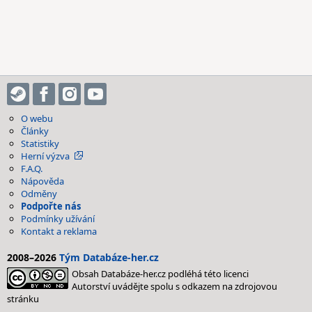
O webu
Články
Statistiky
Herní výzva
F.A.Q.
Nápověda
Odměny
Podpořte nás
Podmínky užívání
Kontakt a reklama
2008–2026
Tým Databáze-her.cz
Obsah Databáze-her.cz podléhá této licenci
Autorství uvádějte spolu s odkazem na zdrojovou
stránku