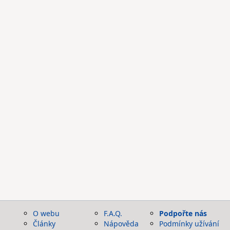
O webu
F.A.Q.
Podpořte nás
Články
Nápověda
Podmínky užívání