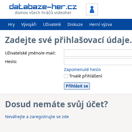
domov všech hráčů videoher
Hry
Vývojáři
Uživatelé
Diskuze
Herní výzva
Zadejte své přihlašovací údaj
Uživatelské jméno/e-mail:
Heslo:
Zapomenuté heslo
Trvalé přihlášení
Dosud nemáte svůj účet?
Neváhejte a zaregistrujte se zde