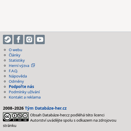
O webu
Články
Statistiky
Herní výzva
F.A.Q.
Nápověda
Odměny
Podpořte nás
Podmínky užívání
Kontakt a reklama
2008–2026
Tým Databáze-her.cz
Obsah Databáze-her.cz podléhá této licenci
Autorství uvádějte spolu s odkazem na zdrojovou
stránku