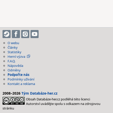
O webu
Články
Statistiky
Herní výzva
F.A.Q.
Nápověda
Odměny
Podpořte nás
Podmínky užívání
Kontakt a reklama
2008–2026
Tým Databáze-her.cz
Obsah Databáze-her.cz podléhá této licenci
Autorství uvádějte spolu s odkazem na zdrojovou
stránku