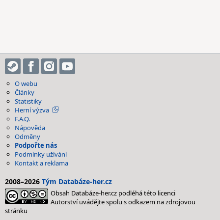
O webu
Články
Statistiky
Herní výzva
F.A.Q.
Nápověda
Odměny
Podpořte nás
Podmínky užívání
Kontakt a reklama
2008–2026
Tým Databáze-her.cz
Obsah Databáze-her.cz podléhá této licenci
Autorství uvádějte spolu s odkazem na zdrojovou
stránku