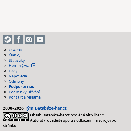
O webu
Články
Statistiky
Herní výzva
F.A.Q.
Nápověda
Odměny
Podpořte nás
Podmínky užívání
Kontakt a reklama
2008–2026
Tým Databáze-her.cz
Obsah Databáze-her.cz podléhá této licenci
Autorství uvádějte spolu s odkazem na zdrojovou
stránku