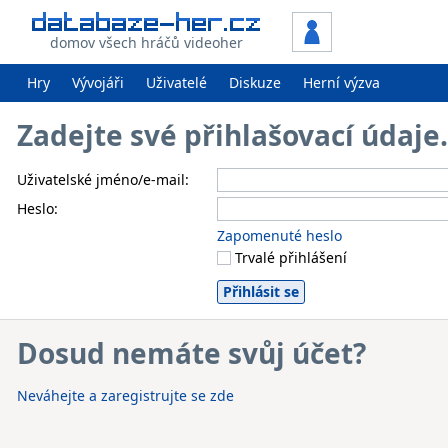
domov všech hráčů videoher
Hry
Vývojáři
Uživatelé
Diskuze
Herní výzva
Zadejte své přihlašovací údaj
Uživatelské jméno/e-mail:
Heslo:
Zapomenuté heslo
Trvalé přihlášení
Dosud nemáte svůj účet?
Neváhejte a zaregistrujte se zde