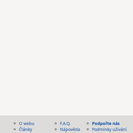
O webu
F.A.Q.
Podpořte nás
Články
Nápověda
Podmínky užívání