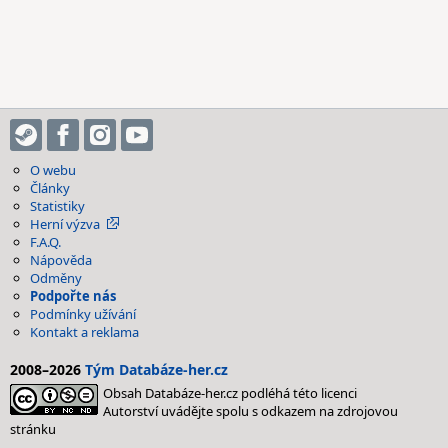
O webu
Články
Statistiky
Herní výzva
F.A.Q.
Nápověda
Odměny
Podpořte nás
Podmínky užívání
Kontakt a reklama
2008–2026
Tým Databáze-her.cz
Obsah Databáze-her.cz podléhá této licenci
Autorství uvádějte spolu s odkazem na zdrojovou
stránku