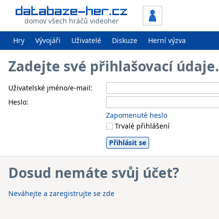
domov všech hráčů videoher
Hry
Vývojáři
Uživatelé
Diskuze
Herní výzva
Zadejte své přihlašovací údaj
Uživatelské jméno/e-mail:
Heslo:
Zapomenuté heslo
Trvalé přihlášení
Dosud nemáte svůj účet?
Neváhejte a zaregistrujte se zde