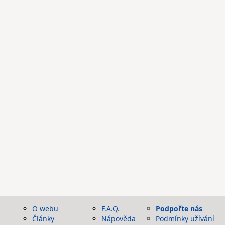
O webu
F.A.Q.
Podpořte nás
Články
Nápověda
Podmínky užívání