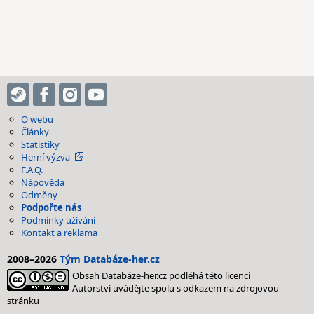
O webu
Články
Statistiky
Herní výzva
F.A.Q.
Nápověda
Odměny
Podpořte nás
Podmínky užívání
Kontakt a reklama
2008–2026
Tým Databáze-her.cz
Obsah Databáze-her.cz podléhá této licenci
Autorství uvádějte spolu s odkazem na zdrojovou
stránku