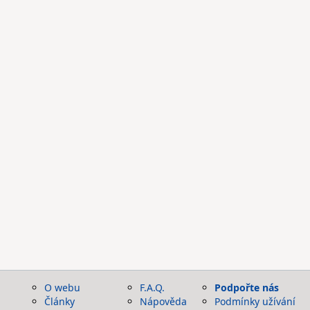
O webu
F.A.Q.
Podpořte nás
Články
Nápověda
Podmínky užívání