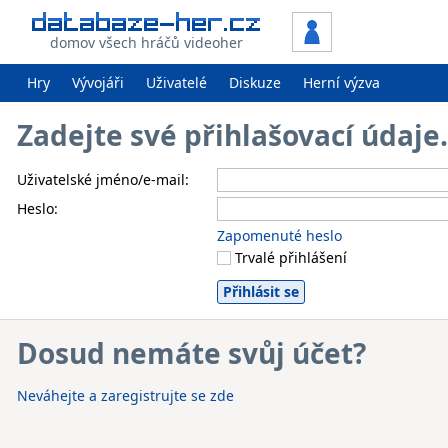
domov všech hráčů videoher
Hry
Vývojáři
Uživatelé
Diskuze
Herní výzva
Zadejte své přihlašovací údaj
Uživatelské jméno/e-mail:
Heslo:
Zapomenuté heslo
Trvalé přihlášení
Dosud nemáte svůj účet?
Neváhejte a zaregistrujte se zde