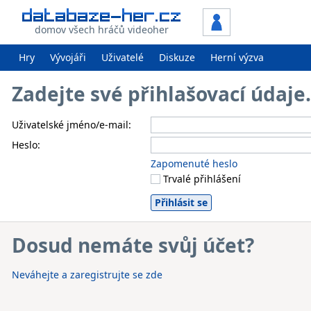
domov všech hráčů videoher
Hry
Vývojáři
Uživatelé
Diskuze
Herní výzva
Zadejte své přihlašovací údaj
Uživatelské jméno/e-mail:
Heslo:
Zapomenuté heslo
Trvalé přihlášení
Dosud nemáte svůj účet?
Neváhejte a zaregistrujte se zde