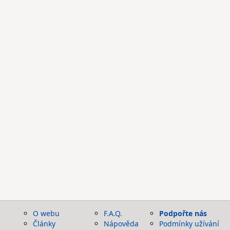
O webu
F.A.Q.
Podpořte nás
Články
Nápověda
Podmínky užívání