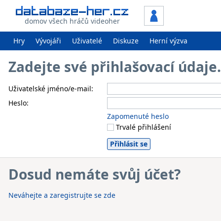
domov všech hráčů videoher
Hry
Vývojáři
Uživatelé
Diskuze
Herní výzva
Zadejte své přihlašovací údaj
Uživatelské jméno/e-mail:
Heslo:
Zapomenuté heslo
Trvalé přihlášení
Dosud nemáte svůj účet?
Neváhejte a zaregistrujte se zde