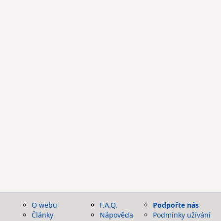
O webu
F.A.Q.
Podpořte nás
Články
Nápověda
Podmínky užívání