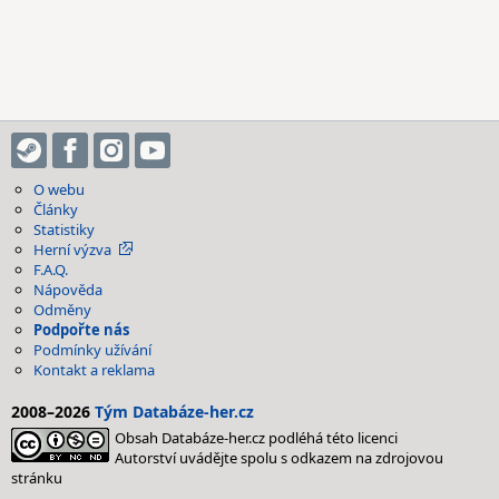
O webu
Články
Statistiky
Herní výzva
F.A.Q.
Nápověda
Odměny
Podpořte nás
Podmínky užívání
Kontakt a reklama
2008–2026
Tým Databáze-her.cz
Obsah Databáze-her.cz podléhá této licenci
Autorství uvádějte spolu s odkazem na zdrojovou
stránku