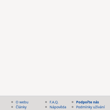
O webu
F.A.Q.
Podpořte nás
Články
Nápověda
Podmínky užívání