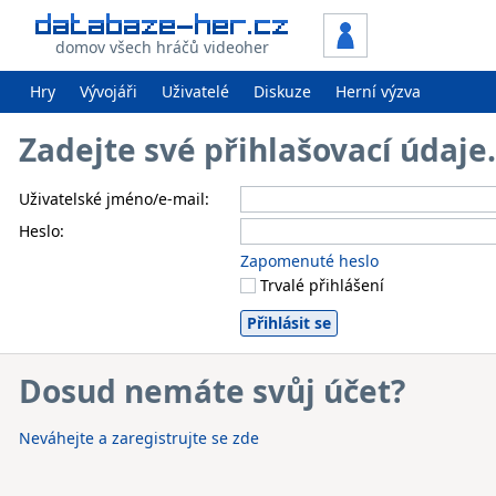
domov všech hráčů videoher
Hry
Vývojáři
Uživatelé
Diskuze
Herní výzva
Zadejte své přihlašovací údaj
Uživatelské jméno/e-mail:
Heslo:
Zapomenuté heslo
Trvalé přihlášení
Dosud nemáte svůj účet?
Neváhejte a zaregistrujte se zde