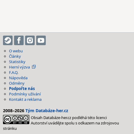
O webu
Články
Statistiky
Herní výzva
F.A.Q.
Nápověda
Odměny
Podpořte nás
Podmínky užívání
Kontakt a reklama
2008–2026
Tým Databáze-her.cz
Obsah Databáze-her.cz podléhá této licenci
Autorství uvádějte spolu s odkazem na zdrojovou
stránku