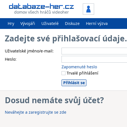
domov všech hráčů videoher
Hry
Vývojáři
Uživatelé
Diskuze
Herní výzva
Zadejte své přihlašovací údaj
Uživatelské jméno/e-mail:
Heslo:
Zapomenuté heslo
Trvalé přihlášení
Dosud nemáte svůj účet?
Neváhejte a zaregistrujte se zde