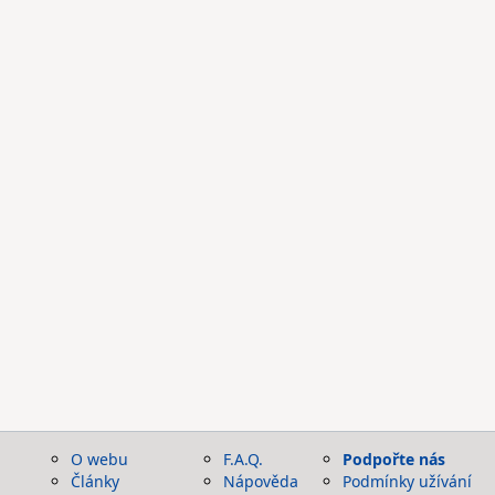
O webu
F.A.Q.
Podpořte nás
Články
Nápověda
Podmínky užívání