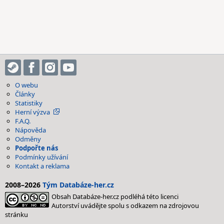
O webu
Články
Statistiky
Herní výzva
F.A.Q.
Nápověda
Odměny
Podpořte nás
Podmínky užívání
Kontakt a reklama
2008–2026
Tým Databáze-her.cz
Obsah Databáze-her.cz podléhá této licenci
Autorství uvádějte spolu s odkazem na zdrojovou
stránku