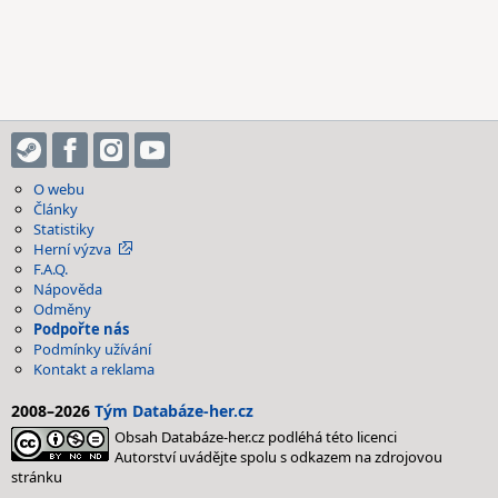
O webu
Články
Statistiky
Herní výzva
F.A.Q.
Nápověda
Odměny
Podpořte nás
Podmínky užívání
Kontakt a reklama
2008–2026
Tým Databáze-her.cz
Obsah Databáze-her.cz podléhá této licenci
Autorství uvádějte spolu s odkazem na zdrojovou
stránku