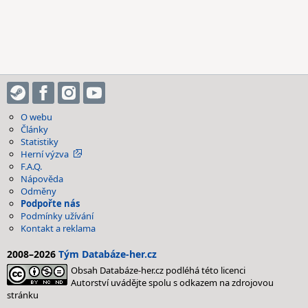
O webu
Články
Statistiky
Herní výzva
F.A.Q.
Nápověda
Odměny
Podpořte nás
Podmínky užívání
Kontakt a reklama
2008–2026
Tým Databáze-her.cz
Obsah Databáze-her.cz podléhá této licenci
Autorství uvádějte spolu s odkazem na zdrojovou
stránku