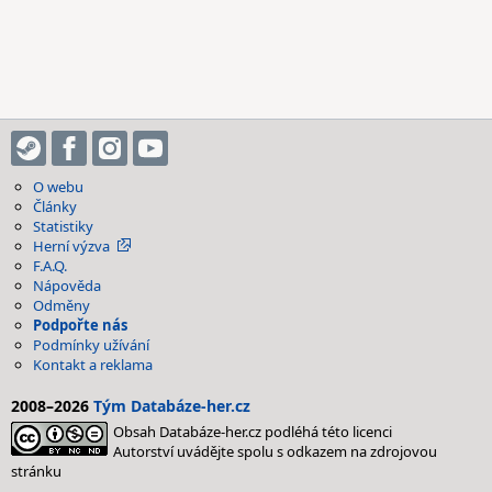
O webu
Články
Statistiky
Herní výzva
F.A.Q.
Nápověda
Odměny
Podpořte nás
Podmínky užívání
Kontakt a reklama
2008–2026
Tým Databáze-her.cz
Obsah Databáze-her.cz podléhá této licenci
Autorství uvádějte spolu s odkazem na zdrojovou
stránku