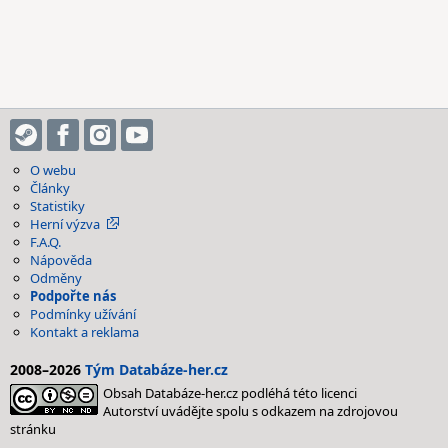
O webu
Články
Statistiky
Herní výzva
F.A.Q.
Nápověda
Odměny
Podpořte nás
Podmínky užívání
Kontakt a reklama
2008–2026
Tým Databáze-her.cz
Obsah Databáze-her.cz podléhá této licenci
Autorství uvádějte spolu s odkazem na zdrojovou
stránku