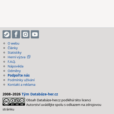
O webu
Články
Statistiky
Herní výzva
F.A.Q.
Nápověda
Odměny
Podpořte nás
Podmínky užívání
Kontakt a reklama
2008–2026
Tým Databáze-her.cz
Obsah Databáze-her.cz podléhá této licenci
Autorství uvádějte spolu s odkazem na zdrojovou
stránku